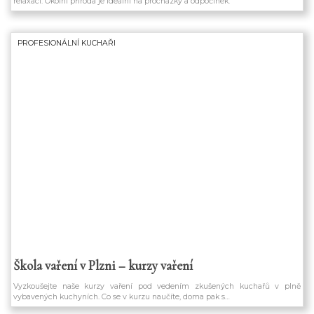
relaxaci. Okolní příroda je ideální na procházky a odpočinek.
PROFESIONÁLNÍ KUCHAŘI
Škola vaření v Plzni – kurzy vaření
Vyzkoušejte naše kurzy vaření pod vedením zkušených kuchařů v plně
vybavených kuchyních. Co se v kurzu naučíte, doma pak s…