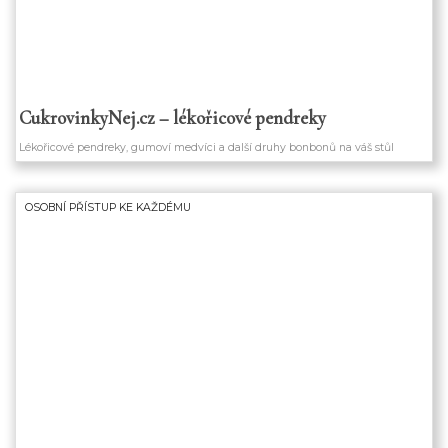
CukrovinkyNej.cz – lékořicové pendreky
Lékořicové pendreky, gumoví medvíci a další druhy bonbonů na váš stůl
OSOBNÍ PŘÍSTUP KE KAŽDÉMU