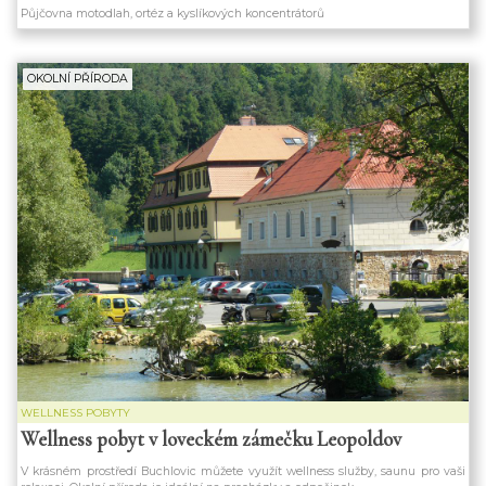
Půjčovna motodlah, ortéz a kyslíkových koncentrátorů
OKOLNÍ PŘÍRODA
WELLNESS POBYTY
Wellness pobyt v loveckém zámečku Leopoldov
V krásném prostředí Buchlovic můžete využít wellness služby, saunu pro vaši