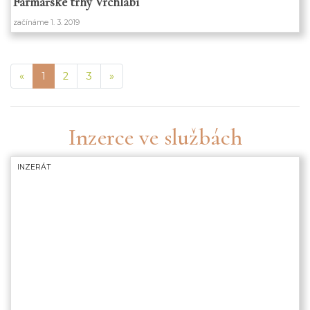
Farmářské trhy Vrchlabí
začínáme 1. 3. 2019
Previous
Next
«
1
2
3
»
Inzerce ve službách
INZERÁT