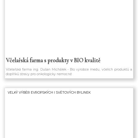
Včelařská farma s produkty v BIO kvalitě
Včelařská farma ing. Dušan Michálek - Bio výrobce medu, včelích produktů a
doplňků stravy pro onkologicky nemocné
VELKÝ VÝBĚR EVROPSKÝCH I SVĚTOVÝCH BYLINEK