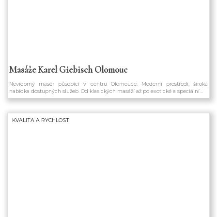
Masáže Karel Giebisch Olomouc
Nevidomý masér působící v centru Olomouce. Moderní prostředí, široká
nabídka dostupných služeb. Od klasických masáží až po exotické a speciální…
KVALITA A RYCHLOST