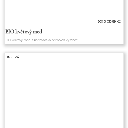
500 G OD 89 KČ
BIO květový med
BIO květový med z Karlovarska přímo od výrobce
INZERÁT