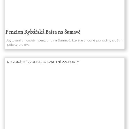
Penzion Rybářská Bašta na Šumavě
Ubytování v horském penzionu na Šumavě, které je vhodné pro rodiny s dětmi
i pobyty pro dva
REGIONÁLNÍ PRODEJCI A KVALITNÍ PRODUKTY