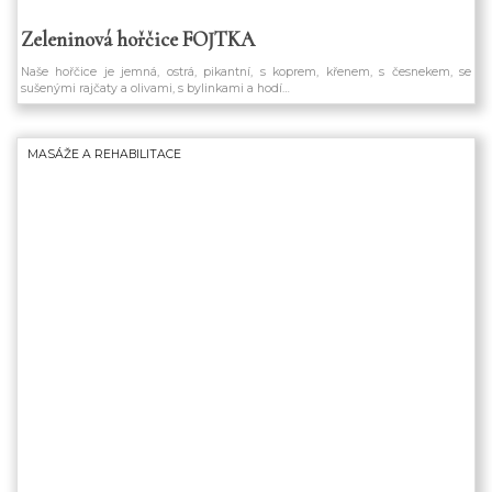
Zeleninová hořčice FOJTKA
Naše hořčice je jemná, ostrá, pikantní, s koprem, křenem, s česnekem, se
sušenými rajčaty a olivami, s bylinkami a hodí…
MASÁŽE A REHABILITACE