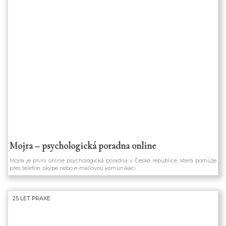
využ
pro
Mojra – psychologická poradna online
Mojra je první online psychologická poradna v České republice, která pomůže
přes telefon, skype nebo e-mailovou komunikaci
25 LET PRAXE