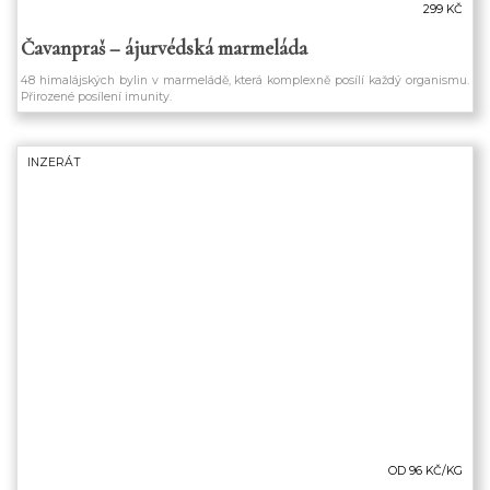
299 KČ
Čavanpraš – ájurvédská marmeláda
48 himalájských bylin v marmeládě, která komplexně posílí každý organismu.
Přirozené posílení imunity.
INZERÁT
OD 96 KČ/KG