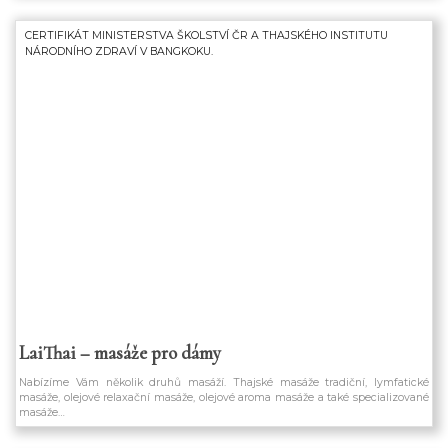
CERTIFIKÁT MINISTERSTVA ŠKOLSTVÍ ČR A THAJSKÉHO INSTITUTU
NÁRODNÍHO ZDRAVÍ V BANGKOKU.
LaiThai – masáže pro dámy
Nabízíme Vám několik druhů masáží. Thajské masáže tradiční, lymfatické
masáže, olejové relaxační masáže, olejové aroma masáže a také specializované
masáže…