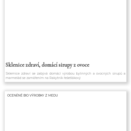
/zdr
Sklenice zdraví, domácí sirupy z ovoce
Sklemice zdraví se zabývá domácí výrobou bylinných a ovocných sirupů a
marmelád se zaměřením na Rakytník řešetlákový
OCENĚNÉ BIO VÝROBKY Z MEDU