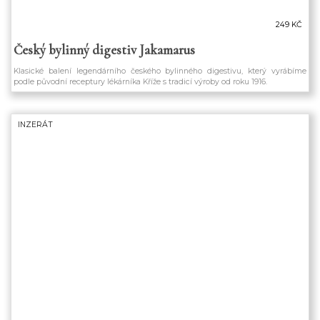
249 KČ
Český bylinný digestiv Jakamarus
Klasické balení legendárního českého bylinného digestivu, který vyrábíme
podle původní receptury lékárníka Kříže s tradicí výroby od roku 1916.
INZERÁT